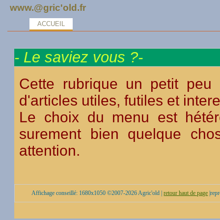
www.@gric'old.fr
ACCUEIL
- Le saviez vous ?-
Cette rubrique un petit peu "
d'articles utiles, futiles et inte
Le choix du menu est hétéro
surement bien quelque chos
attention.
Affichage conseillé: 1680x1050 ©2007-2026 Agric'old |
retour haut de page
|repr