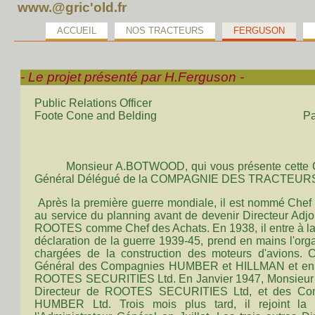
www.@gric'old.fr
ACCUEIL
NOS TRACTEURS
FERGUSON
- Le projet présenté par H.Ferguson -
Public Relations Officer
Foote Cone and Belding Paris, le 2
Monsieur A.BOTWOOD, qui vous présente cette Confé
Général Délégué de la COMPAGNIE DES TRACTEURS 
Après la première guerre mondiale, il est nommé Che
au service du planning avant de devenir Directeur Adjo
ROOTES comme Chef des Achats. En 1938, il entre à la 
déclaration de la guerre 1939-45, prend en mains l'or
chargées de la construction des moteurs d'avions. 
Général des Compagnies HUMBER et HILLMAN et en juin
ROOTES SECURITIES Ltd. En Janvier 1947, Monsieu
Directeur de ROOTES SECURITIES Ltd, et des Com
HUMBER Ltd. Trois mois plus tard, il rejoint l