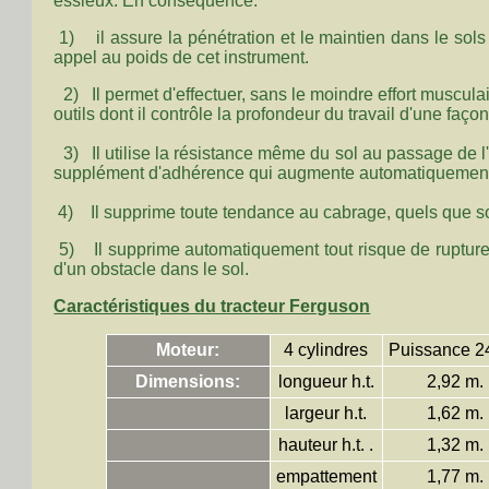
essieux. En conséquence:
1) il assure la pénétration et le maintien dans le sols 
appel au poids de cet instrument.
2) Il permet d'effectuer, sans le moindre effort musculair
outils dont il contrôle la profondeur du travail d'une fa
3) Il utilise la résistance même du sol au passage de l'o
supplément d'adhérence qui augmente automatiquement en
4) Il supprime toute tendance au cabrage, quels que soien
5) Il supprime automatiquement tout risque de rupture 
d'un obstacle dans le sol.
Caractéristiques du tracteur Ferguson
Moteur:
4 cylindres
Puissance 24
Dimensions:
longueur h.t.
2,92 m.
largeur h.t.
1,62 m.
hauteur h.t. .
1,32 m.
empattement
1,77 m.