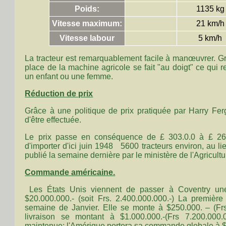
Poids:
1135 kg
Vitesse maximum:
21 km/h
Vitesse labour
5 km/h
La tracteur est remarquablement facile à manœuvrer. G
place de la machine agricole se fait "au doigt" ce qui
un enfant ou une femme.
Réduction de prix
Grâce à une politique de prix pratiquée par Harry Fer
d'être effectuée.
Le prix passe en conséquence de £ 303.0.0 à £ 268
d'importer d'ici juin 1948 5600 tracteurs environ, au
publié la semaine dernière par le ministère de l'Agricultu
Commande américaine.
Les États Unis viennent de passer à Coventry un
$20.000.000.- (soit Frs. 2.400.000.000.-) La première
semaine de Janvier. Elle se monte à $250.000. – (Fr
livraison se montant à $1.000.000.-(Frs 7.200.000.
maintenue; l'Amérique portera sa commande globale à $6