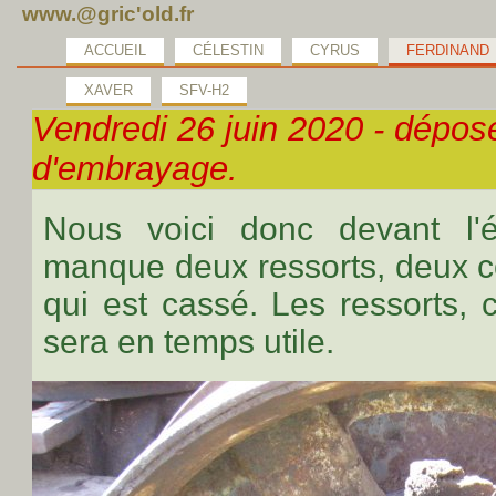
www.@gric'old.fr
ACCUEIL
CÉLESTIN
CYRUS
FERDINAND
XAVER
SFV-H2
Vendredi 26 juin 2020 - dépo
d'embrayage.
Nous voici donc devant l'ét
manque deux ressorts, deux c
qui est cassé. Les ressorts, c'
sera en temps utile.