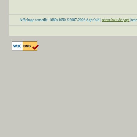
Affichage conseillé: 1680x1050 ©2007-2026 Agric'old |
retour haut de page
|repr