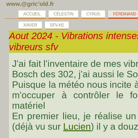
www.@gric'old.fr
ACCUEIL
CÉLESTIN
CYRUS
FERDINAND
XAVER
SFV-H2
Aout 2024 - Vibrations intenses
vibreurs sfv
J'ai fait l'inventaire de mes vi
Bosch des 302, j'ai aussi le S
Puisque la météo nous incite à r
m'occuper à contrôler le f
matériel
En premier lieu, je réalise u
(déjà vu sur
Lucien
) il y a douz