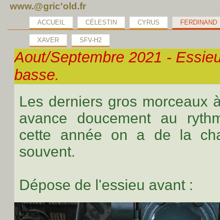
www.@gric'old.fr
ACCUEIL
CÉLESTIN
CYRUS
FERDINAND
XAVER
SFV-H2
Aout/Septembre 2021 - Essieu
basse.
Les derniers gros morceaux à
avance doucement au rythm
cette année on a de la cha
souvent.
Dépose de l'essieu avant :