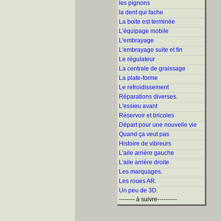
les pignons
la dent qui fache
La boite est terminée
L'équipage mobile
L'embrayage
L'embrayage suite et fin
Le régulateur
La centrale de graissage
La plate-forme
Le refroidissement
Réparations diverses.
L'essieu avant
Réservoir et bricoles
Départ pour une nouvelle vie
Quand ça veut pas
Histoire de vibreurs
L'aile arrière gauche
L'aile arrière droite
Les marquages.
Les roues AR.
Un peu de 3D.
-------- à suivre----------