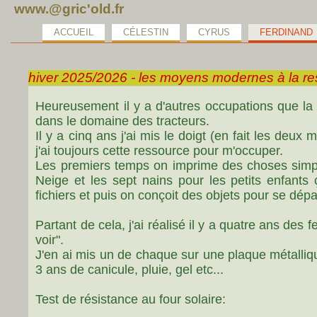
www.@gric'old.fr
ACCUEIL
CÉLESTIN
CYRUS
FERDINAND
hiver 2025/2026 - les moyens modernes à la r
Heureusement il y a d'autres occupations que la 
dans le domaine des tracteurs.
Il y a cinq ans j'ai mis le doigt (en fait les de
j'ai toujours cette ressource pour m'occuper.
Les premiers temps on imprime des choses simple
Neige et les sept nains pour les petits enfant
fichiers et puis on conçoit des objets pour se dép
Partant de cela, j'ai réalisé il y a quatre ans des 
voir".
J'en ai mis un de chaque sur une plaque métalliqu
3 ans de canicule, pluie, gel etc...
Test de résistance au four solaire: