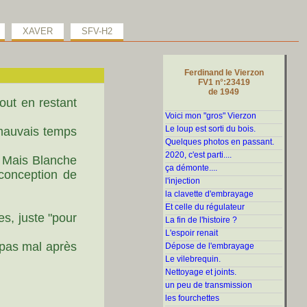
XAVER
SFV-H2
Ferdinand le Vierzon
FV1 n°:23419
de 1949
out en restant
Voici mon "gros" Vierzon
Le loup est sorti du bois.
 mauvais temps
Quelques photos en passant.
2020, c'est parti....
. Mais Blanche
ça démonte....
 conception de
l'injection
la clavette d'embrayage
Et celle du régulateur
es, juste "pour
La fin de l'histoire ?
L'espoir renait
 pas mal après
Dépose de l'embrayage
Le vilebrequin.
Nettoyage et joints.
un peu de transmission
les fourchettes